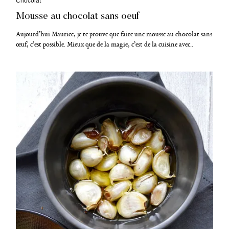
C
Chocolat
a
Mousse au chocolat sans oeuf
t
é
g
Aujourd’hui Maurice, je te prouve que faire une mousse au chocolat sans
o
œuf, c’est possible. Mieux que de la magie, c’est de la cuisine avec..
r
i
e
s