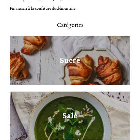
v
Financiers à la confiture de clémentine
i
g
Catégories
a
t
i
Sucré
o
n
Salé