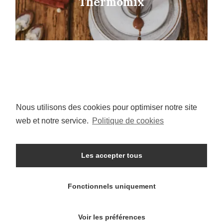
Thermomix
Nous utilisons des cookies pour optimiser notre site
I
P
n
i
web et notre service.
Politique de cookies
s
n
t
t
a
e
g
r
r
e
Les accepter tous
a
s
ACCUEIL
SALÉ
SUCRÉ
HEALTHY
m
t
WEIGHT WATCHERS
QUI SUIS-JE ?
Fonctionnels uniquement
© Mauricette
Voir les préférences