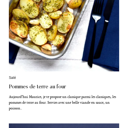
r
:
C
Salé
a
Pommes de terre au four
t
é
g
Aujourd’hui Maurice, je te propose un classique parmi les classiques, les
o
pommes de terre au four. Servies avec une belle viande en sauce, un
r
poisson..
i
e
s