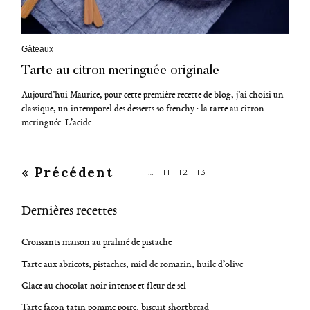
C
Gâteaux
a
Tarte au citron meringuée originale
t
é
g
Aujourd’hui Maurice, pour cette première recette de blog, j’ai choisi un
o
classique, un intemporel des desserts so frenchy : la tarte au citron
r
meringuée. L’acide..
i
e
s
« Précédent
P
1
…
11
12
13
o
Dernières recettes
s
t
Croissants maison au praliné de pistache
s
Tarte aux abricots, pistaches, miel de romarin, huile d’olive
n
Glace au chocolat noir intense et fleur de sel
a
Tarte façon tatin pomme poire, biscuit shortbread