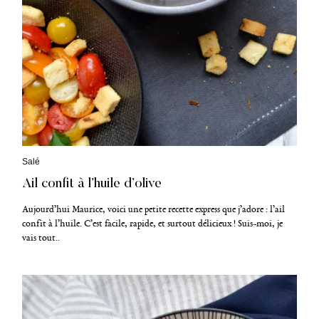
C
Salé
a
Ail confit à l’huile d’olive
t
é
g
Aujourd’hui Maurice, voici une petite recette express que j’adore : l’ail
o
confit à l’huile. C’est facile, rapide, et surtout délicieux ! Suis-moi, je
r
vais tout..
i
e
s