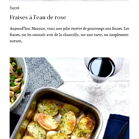
C
Sucré
a
Fraises à l’eau de rose
t
é
g
Aujourd’hui Maurice, voici une jolie recette de printemps aux fraises. Les
o
fraises, on les connaît avec de la chantilly, sur une tarte, ou simplement
r
nature,..
i
e
s
R
e
c
h
e
r
c
h
e
p
o
u