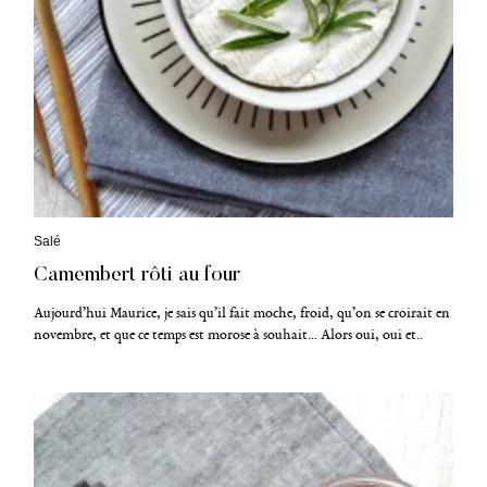
C
Salé
a
Camembert rôti au four
t
é
g
Aujourd’hui Maurice, je sais qu’il fait moche, froid, qu’on se croirait en
o
novembre, et que ce temps est morose à souhait… Alors oui, oui et..
r
i
e
s