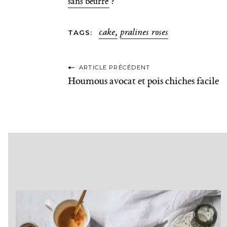
sans beurre
?
cake
pralines roses
TAGS
P
ARTICLE PRÉCÉDENT
Houmous avocat et pois chiches facile
o
s
t
n
a
v
i
g