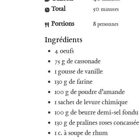
Total
50
minutes
Portions
8
personnes
Ingrédients
4
oeufs
75
g
de cassonade
R
1
gousse
de vanille
e
130
g
de farine
c
h
100
g
de poudre d’amande
e
1
sachet de levure chimique
r
c
100
g
de beurre demi-sel fondu
h
130
g
de pralines roses concassé
e
p
1
c. à soupe
de rhum
o