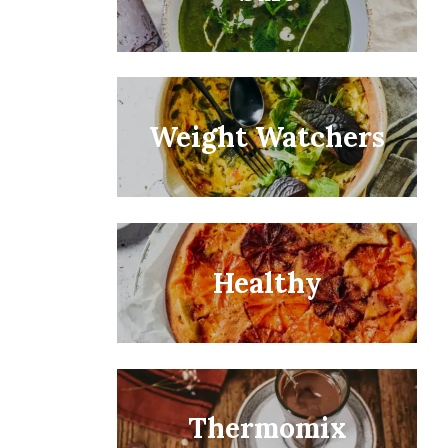
Weight Watchers
Healthy
uyez sur Echap pour annuler.
Thermomix