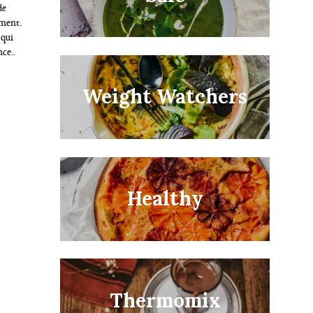
de
ement.
 qui
ce..
Weight Watchers
uyez sur Echap pour annuler.
Healthy
Thermomix