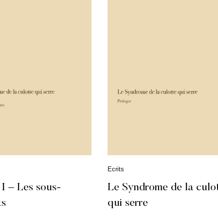
C
Ecrits
a
t
 I – Les sous-
Le Syndrome de la culo
é
ts
qui serre
g
o