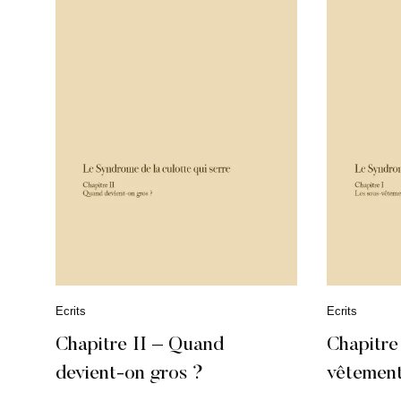
C
Ecrits
C
Ecrits
a
a
t
t
Chapitre II – Quand
Chapitre
é
é
devient-on gros ?
vêtemen
g
g
o
o