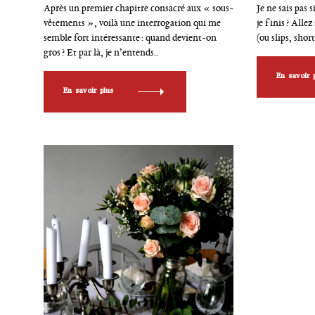
r
r
Après un premier chapitre consacré aux « sous-
Je ne sais pas 
i
i
vêtements », voilà une interrogation qui me
je finis ? Alle
e
e
semble fort intéressante : quand devient-on
(ou slips, shor
s
s
gros ? Et par là, je n’entends..
En savoir 
En savoir plus
R
e
c
h
e
r
c
h
e
p
o
u
r
: