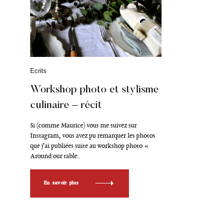
C
Ecrits
a
t
Workshop photo et stylisme
é
culinaire – récit
g
o
r
Si (comme Maurice) vous me suivez sur
i
Instagram, vous avez pu remarquer les photos
e
que j’ai publiées suite au workshop photo «
s
Around our table..
En savoir plus