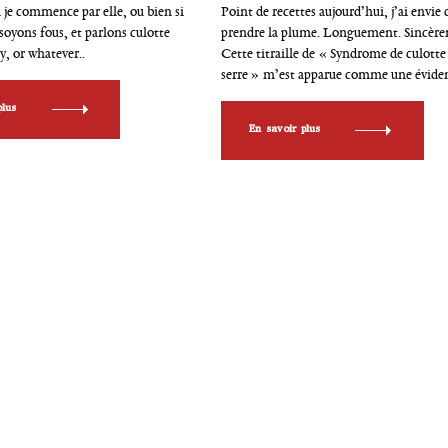
r
si je commence par elle, ou bien si
Point de recettes aujourd’hui, j’ai envie 
i
z soyons fous, et parlons culotte
prendre la plume. Longuement. Sincèr
e
ty, or whatever..
Cette titraille de « Syndrome de culotte
s
serre » m’est apparue comme une éviden
plus
En savoir plus
App