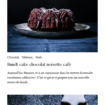
C
Chocolat
Gâteaux
Noël
a
Bundt cake chocolat noisette café
t
é
g
Aujourd’hui Maurice, et si on continuait dans les recettes hivernales
o
totalement addictives ? C’est ce que je te propose avec ma nouvelle
r
recette de bundt..
i
e
s