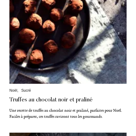
C
Noël
Sucré
a
Truffes au chocolat noir et praliné
t
é
g
Une recette de truffes au chocolat noir et praliné, parfaites pour Noël.
o
Faciles à préparer, ces truffes raviront tous les gourmands.
r
i
e
s