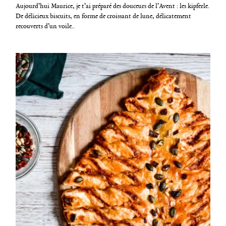
g
Aujourd’hui Maurice, je t’ai préparé des douceurs de l’Avent : les kipferle.
o
De délicieux biscuits, en forme de croissant de lune, délicatement
r
recouverts d’un voile..
i
e
s
R
e
c