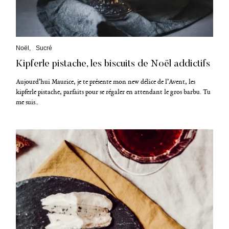
C
Noël
Sucré
a
Kipferle pistache, les biscuits de Noël addictifs
t
é
g
Aujourd’hui Maurice, je te présente mon new délice de l’Avent, les
o
kipferle pistache, parfaits pour se régaler en attendant le gros barbu. Tu
r
me suis..
i
e
s