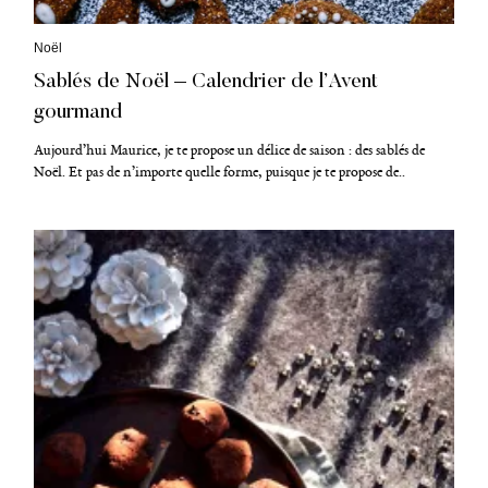
C
Noël
a
Sablés de Noël – Calendrier de l’Avent
t
é
gourmand
g
o
Aujourd’hui Maurice, je te propose un délice de saison : des sablés de
r
i
Noël. Et pas de n’importe quelle forme, puisque je te propose de..
e
s