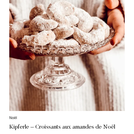
C
Noël
a
Kipferle – Croissants aux amandes de Noël
t
é