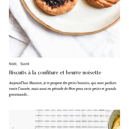
C
Noël
Sucré
a
Biscuits à la confiture et beurre noisette
t
é
g
Aujourd’hui Maurice, je te propose des petits biscuits, qui sont parfaits
o
toute l’année, mais aussi en période de fêtes pour ravir petits et grands
r
gourmands…
i
e
s