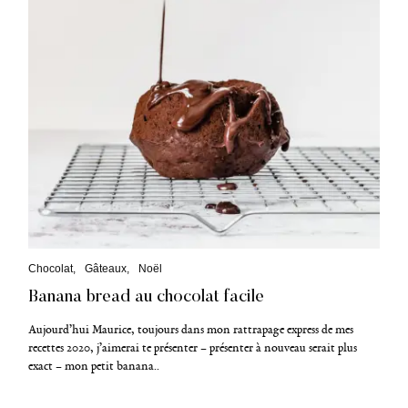
C
Chocolat
Gâteaux
Noël
a
Banana bread au chocolat facile
t
é
g
Aujourd’hui Maurice, toujours dans mon rattrapage express de mes
o
recettes 2020, j’aimerai te présenter – présenter à nouveau serait plus
r
exact – mon petit banana..
i
e
s