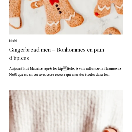
C
Noël
a
Gingerbread men – Bonhommes en pain
t
é
d’épices
g
o
Aujourd’hui Maurice, après les kipferle, je vais rallumer la flamme de
r
i
Noël qui est en toi avec cette recette qui met des étoiles dans les..
e
s