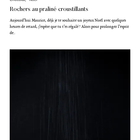
a
Rochers au praliné croustillants
t
é
g
Aujourd’hui Maurice, déjà je te souhaite un joyeux Noël avec quelques
o
heures de retard, j’espère que tu t’es régalé ! Alors pour prolonger l’esprit
r
de..
i
e
s