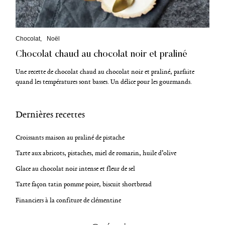
C
Chocolat
Noël
a
Chocolat chaud au chocolat noir et praliné
t
é
g
Une recette de chocolat chaud au chocolat noir et praliné, parfaite
o
quand les températures sont basses. Un délice pour les gourmands.
r
i
e
s
Dernières recettes
Croissants maison au praliné de pistache
Tarte aux abricots, pistaches, miel de romarin, huile d’olive
Glace au chocolat noir intense et fleur de sel
Tarte façon tatin pomme poire, biscuit shortbread
Financiers à la confiture de clémentine