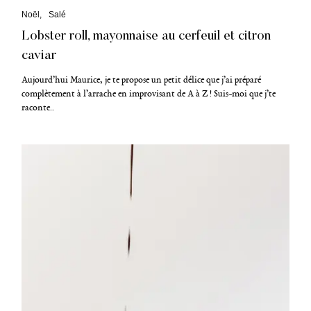
C
Noël
Salé
a
Lobster roll, mayonnaise au cerfeuil et citron
t
é
caviar
g
o
Aujourd’hui Maurice, je te propose un petit délice que j’ai préparé
r
i
complètement à l’arrache en improvisant de A à Z ! Suis-moi que j’te
e
raconte..
s