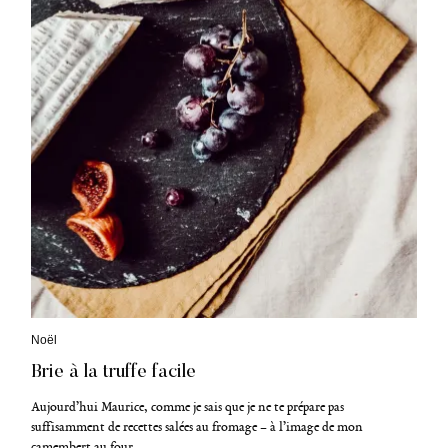
C
Noël
a
Brie à la truffe facile
t
é
g
Aujourd’hui Maurice, comme je sais que je ne te prépare pas
o
suffisamment de recettes salées au fromage – à l’image de mon
r
camembert au four..