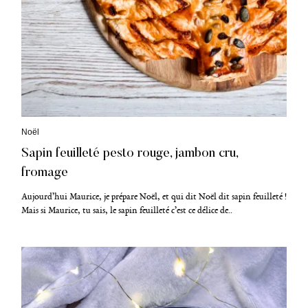
h
e
r
c
h
e
p
o
u
C
Noël
r
a
:
Sapin feuilleté pesto rouge, jambon cru,
t
é
fromage
g
o
Aujourd’hui Maurice, je prépare Noël, et qui dit Noël dit sapin feuilleté !
r
i
Mais si Maurice, tu sais, le sapin feuilleté c’est ce délice de..
e
s