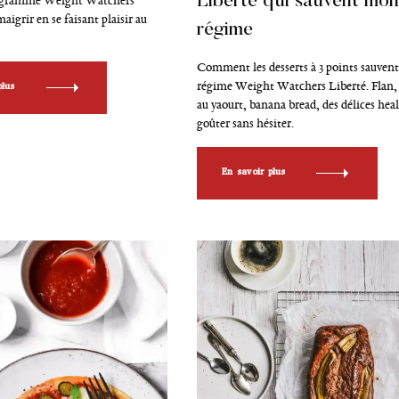
rogramme Weight Watchers
Liberté qui sauvent mon
r
i
aigrir en se faisant plaisir au
régime
e
s
Comment les desserts à 3 points sauven
plus
régime Weight Watchers Liberté. Flan,
au yaourt, banana bread, des délices hea
goûter sans hésiter.
En savoir plus