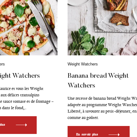
ers
C
Weight Watchers
a
t
ight Watchers
Banana bread Weight
é
Watchers
g
aurice et vous les Weight
o
aux délices transalpins
r
Une recette de banana bread Weight Wa
i
e sauce tomate et de fromage –
adaptée au programme Weight Watche
e
 dans le fond,..
Liberté, à savourer au petit-déjeuner, en
s
comme au goûter.
plus
En savoir plus