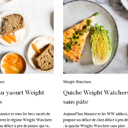
ers
C
Weight Watchers
a
t
au yaourt Weight
Quiche Weight Watcher
é
s
sans pâte
g
o
r
urice et vous les becs sucrés de
Aujourd’hui Maurice et les WW addicts, 
i
uivez le régime Weight Watchers
propose un délice de chez délice à peu de
e
un délice à peu de points qui va..
: la quiche Weight Watchers sans pâte…
s