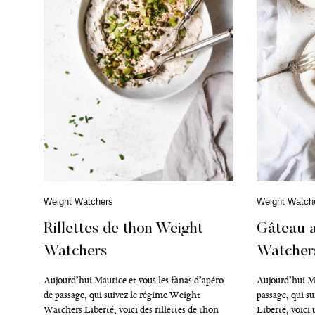
C
Weight Watchers
C
Weight Watch
a
a
t
t
Rillettes de thon Weight
Gâteau 
é
é
Watchers
Watcher
g
g
o
o
r
r
Aujourd’hui Maurice et vous les fanas d’apéro
Aujourd’hui Ma
i
i
de passage, qui suivez le régime Weight
passage, qui s
e
e
Watchers Liberté, voici des rillettes de thon
Liberté, voici 
s
s