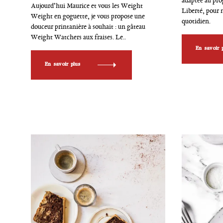
adaptée au p
r
r
Aujourd’hui Maurice et vous les Weight
i
i
Liberté, pour m
Weight en goguette, je vous propose une
e
e
quotidien.
douceur printanière à souhait : un gâteau
s
s
Weight Watchers aux fraises. Le..
En savoir 
En savoir plus