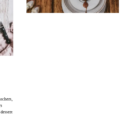
tchers,
rs
 dessert