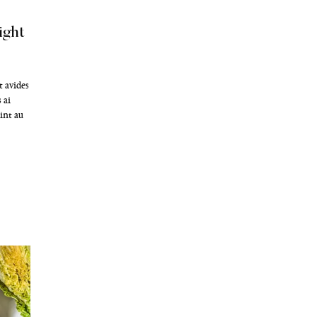
uyez sur Echap pour annuler.
ight
 avides
 ai
int au