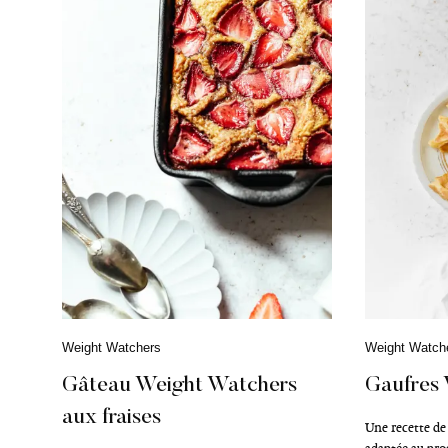
C
Weight Watchers
C
Weight Watch
a
a
t
t
Gâteau Weight Watchers
Gaufres
é
é
aux fraises
g
g
Une recette d
o
o