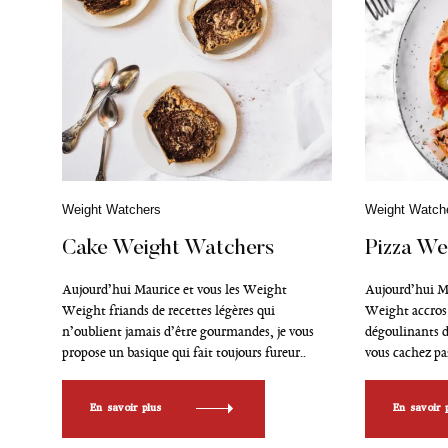
C
Weight Watchers
C
Weight Watch
a
a
t
t
Cake Weight Watchers
Pizza We
é
é
g
g
Aujourd’hui Maurice et vous les Weight
Aujourd’hui M
o
o
Weight friands de recettes légères qui
Weight accros 
r
r
i
i
n’oublient jamais d’être gourmandes, je vous
dégoulinants d
e
e
propose un basique qui fait toujours fureur..
vous cachez pas
s
s
En savoir plus
En savoir 