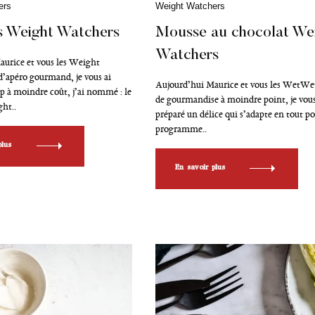
ers
C
Weight Watchers
App
a
t
 Weight Watchers
Mousse au chocolat We
é
Watchers
g
aurice et vous les Weight
o
’apéro gourmand, je vous ai
r
Aujourd’hui Maurice et vous les WetWet
i
p à moindre coût, j’ai nommé : le
de gourmandise à moindre point, je vous
e
ht..
préparé un délice qui s’adapte en tout po
s
programme..
plus
En savoir plus