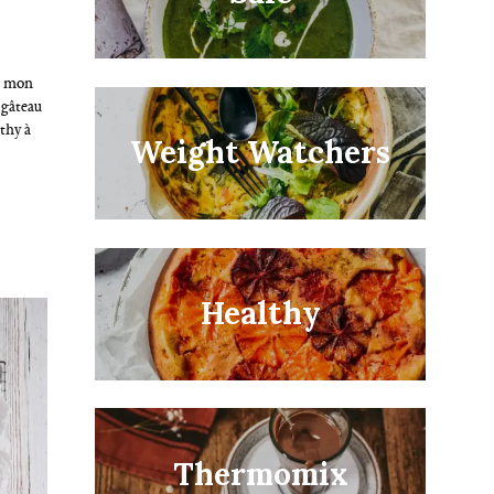
t mon
 gâteau
lthy à
Weight Watchers
Healthy
Thermomix