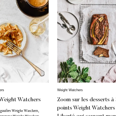
ers
C
Weight Watchers
a
t
 Weight Watchers
Zoom sur les desserts à 
é
points Weight Watchers
g
e gaufres Weight Watchers,
o