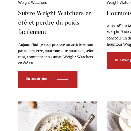
h
C
Weight Watchers
C
Weight Watch
e
a
a
t
t
Suivre Weight Watchers en
Houmous
r
é
é
c
été et perdre du poids
g
g
Aujourd’hui M
h
o
o
Weight fanas d
facilement
r
r
e
i
i
concocté un di
p
e
e
houmous Weig
Aujourd’hui, je vous propose un article et non
o
s
s
pas une recette, pour vous dire pourquoi, selon
u
moi, commencer ou suivre Weight Watchers
En savoir 
r
en été est..
:
En savoir plus