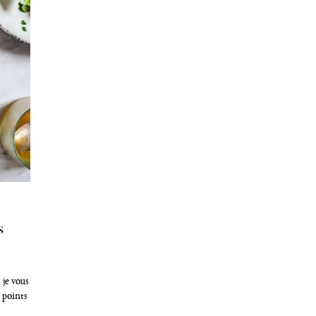
s
je vous
 points