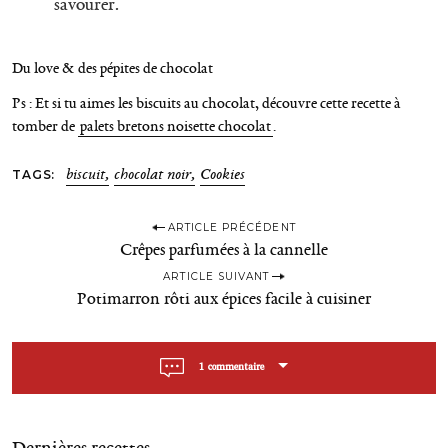
savourer.
Du love & des pépites de chocolat
Ps : Et si tu aimes les biscuits au chocolat, découvre cette recette à
tomber de
palets bretons noisette chocolat
.
TAGS
biscuit
chocolat noir
Cookies
P
ARTICLE PRÉCÉDENT
Crêpes parfumées à la cannelle
o
ARTICLE SUIVANT
s
Potimarron rôti aux épices facile à cuisiner
t
n
1 commentaire
a
v
i