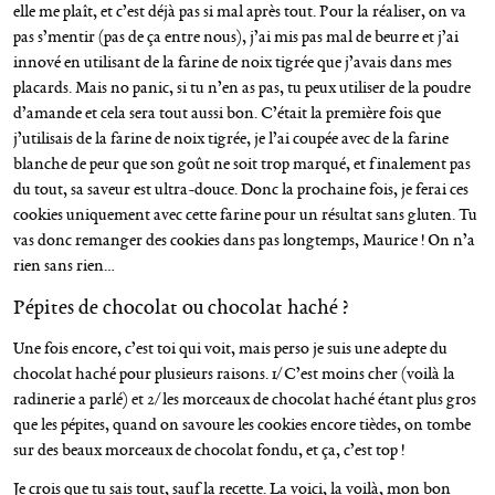
elle me plaît, et c’est déjà pas si mal après tout. Pour la réaliser, on va
pas s’mentir (pas de ça entre nous), j’ai mis pas mal de beurre et j’ai
innové en utilisant de la farine de noix tigrée que j’avais dans mes
placards. Mais no panic, si tu n’en as pas, tu peux utiliser de la poudre
d’amande et cela sera tout aussi bon. C’était la première fois que
j’utilisais de la farine de noix tigrée, je l’ai coupée avec de la farine
blanche de peur que son goût ne soit trop marqué, et finalement pas
du tout, sa saveur est ultra-douce. Donc la prochaine fois, je ferai ces
cookies uniquement avec cette farine pour un résultat sans gluten. Tu
vas donc remanger des cookies dans pas longtemps, Maurice ! On n’a
rien sans rien…
Pépites de chocolat ou chocolat haché ?
Une fois encore, c’est toi qui voit, mais perso je suis une adepte du
chocolat haché pour plusieurs raisons. 1/ C’est moins cher (voilà la
radinerie a parlé) et 2/ les morceaux de chocolat haché étant plus gros
que les pépites, quand on savoure les cookies encore tièdes, on tombe
sur des beaux morceaux de chocolat fondu, et ça, c’est top !
Je crois que tu sais tout, sauf la recette. La voici, la voilà, mon bon