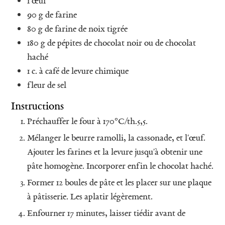
1
œuf
90
g
de farine
80
g
de farine de noix tigrée
180
g
de pépites de chocolat noir ou de chocolat
haché
1
c. à café
de levure chimique
fleur de sel
Instructions
Préchauffer le four à 170°C/th.5,5.
Mélanger le beurre ramolli, la cassonade, et l'œuf.
Ajouter les farines et la levure jusqu'à obtenir une
pâte homogène. Incorporer enfin le chocolat haché.
Former 12 boules de pâte et les placer sur une plaque
à pâtisserie. Les aplatir légèrement.
Enfourner 17 minutes, laisser tiédir avant de