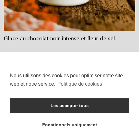
Glace au chocolat noir intense et fleur de sel
Nous utilisons des cookies pour optimiser notre site
I
P
n
i
web et notre service.
Politique de cookies
s
n
t
t
a
e
g
r
r
e
Les accepter tous
a
s
ACCUEIL
SALÉ
SUCRÉ
HEALTHY
m
t
WEIGHT WATCHERS
QUI SUIS-JE ?
Fonctionnels uniquement
© Mauricette