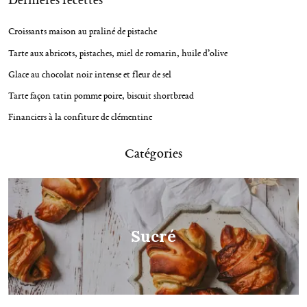
Dernières recettes
g
Croissants maison au praliné de pistache
a
t
Tarte aux abricots, pistaches, miel de romarin, huile d’olive
i
Glace au chocolat noir intense et fleur de sel
o
Tarte façon tatin pomme poire, biscuit shortbread
n
Financiers à la confiture de clémentine
Catégories
R
e
c
h
e
r
Sucré
c
h
e
p
o