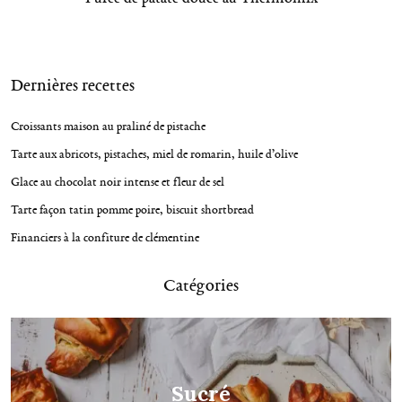
t
n
a
Dernières recettes
v
i
Croissants maison au praliné de pistache
g
Tarte aux abricots, pistaches, miel de romarin, huile d’olive
a
Glace au chocolat noir intense et fleur de sel
t
Tarte façon tatin pomme poire, biscuit shortbread
i
Financiers à la confiture de clémentine
o
n
Catégories
Sucré