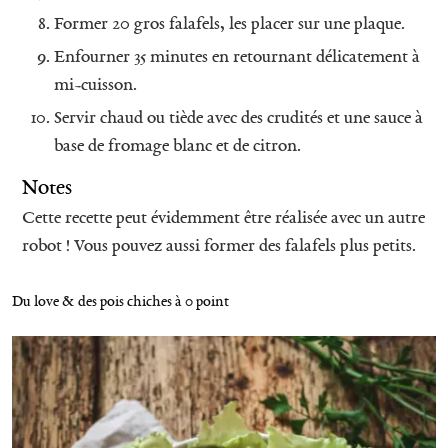
Former 20 gros falafels, les placer sur une plaque.
Enfourner 35 minutes en retournant délicatement à
R
e
mi-cuisson.
c
h
Servir chaud ou tiède avec des crudités et une sauce à
e
base de fromage blanc et de citron.
r
c
Notes
h
e
Cette recette peut évidemment être réalisée avec un autre
p
robot ! Vous pouvez aussi former des falafels plus petits.
o
u
r
Du love & des pois chiches à 0 point
: