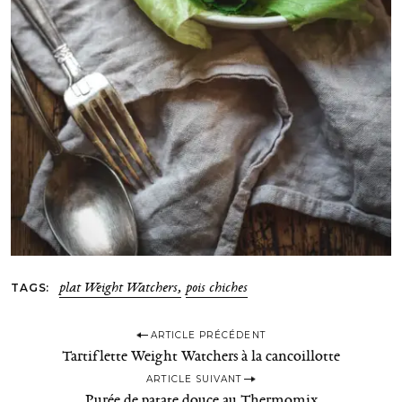
TAGS
plat Weight Watchers
pois chiches
P
ARTICLE PRÉCÉDENT
Tartiflette Weight Watchers à la cancoillotte
o
ARTICLE SUIVANT
s
Purée de patate douce au Thermomix