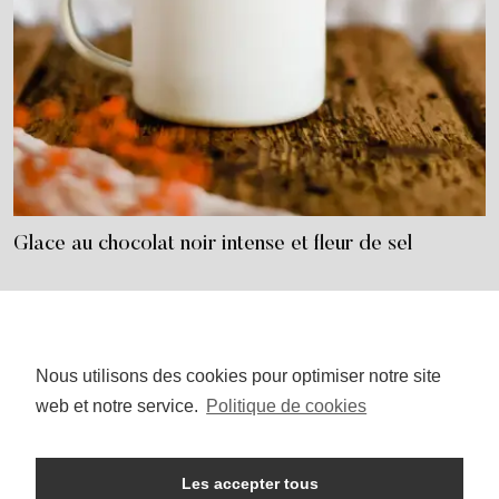
Glace au chocolat noir intense et fleur de sel
Nous utilisons des cookies pour optimiser notre site
I
P
n
i
web et notre service.
Politique de cookies
s
n
t
t
a
e
g
r
r
e
Les accepter tous
a
s
ACCUEIL
SALÉ
SUCRÉ
HEALTHY