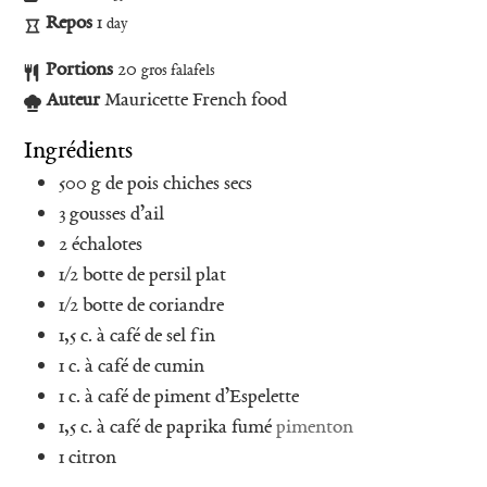
Repos
1
day
Portions
20
gros falafels
Auteur
Mauricette French food
Ingrédients
500
g
de pois chiches secs
3
gousses d’ail
2
échalotes
1/2
botte de persil plat
1/2
botte de coriandre
1,5
c. à café
de sel fin
1
c. à café
de cumin
1
c. à café
de piment d’Espelette
1,5
c. à café
de paprika fumé
pimenton
1
citron