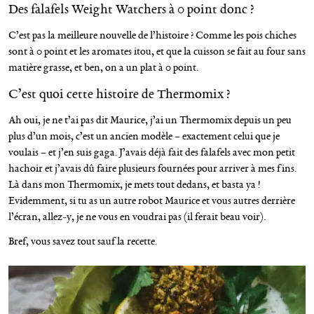
Des falafels Weight Watchers à 0 point donc ?
C’est pas la meilleure nouvelle de l’histoire ? Comme les pois chiches
sont à 0 point et les aromates itou, et que la cuisson se fait au four sans
matière grasse, et ben, on a un plat à 0 point.
C’est quoi cette histoire de Thermomix ?
Ah oui, je ne t’ai pas dit Maurice, j’ai un Thermomix depuis un peu
plus d’un mois, c’est un ancien modèle – exactement celui que je
voulais – et j’en suis gaga. J’avais déjà fait des falafels avec mon petit
hachoir et j’avais dû faire plusieurs fournées pour arriver à mes fins.
Là dans mon Thermomix, je mets tout dedans, et basta ya !
Evidemment, si tu as un autre robot Maurice et vous autres derrière
l’écran, allez-y, je ne vous en voudrai pas (il ferait beau voir).
Bref, vous savez tout sauf la recette.