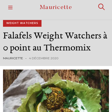
S
Mauricette
k
R
i
e
p
c
h
t
WEIGHT WATCHERS
e
o
r
Falafels
Weight
Watchers
à
c
c
h
o
e
r
n
0
point
au
Thermomix
t
e
n
MAURICETTE
4 DÉCEMBRE 2020
t