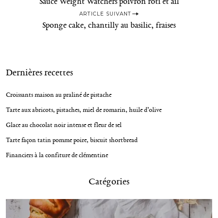
Sauce Weight Watchers poivron rôti et ail
o
ARTICLE SUIVANT
s
Sponge cake, chantilly au basilic, fraises
t
n
a
Dernières recettes
v
i
Croissants maison au praliné de pistache
g
Tarte aux abricots, pistaches, miel de romarin, huile d’olive
a
Glace au chocolat noir intense et fleur de sel
t
Tarte façon tatin pomme poire, biscuit shortbread
i
Financiers à la confiture de clémentine
o
n
Catégories