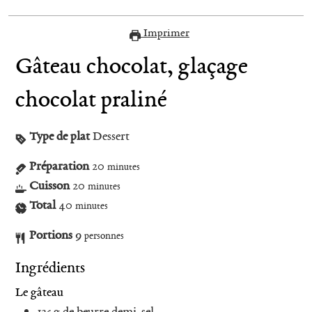
Imprimer
Gâteau chocolat, glaçage
chocolat praliné
Type de plat
Dessert
Préparation
20
minutes
Cuisson
20
minutes
Total
40
minutes
Portions
9
personnes
Ingrédients
Le gâteau
125
g
de beurre demi-sel