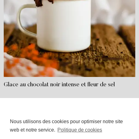
Glace au chocolat noir intense et fleur de sel
Nous utilisons des cookies pour optimiser notre site
I
P
n
i
web et notre service.
Politique de cookies
s
n
t
t