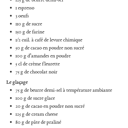
1
espresso
3
oeufs
110
g
de sucre
150
g
de farine
1/2
cuil. à café de levure chimique
50
g
de cacao en poudre non sucré
100
g
d’amandes en poudre
5
cl
de crème fleurette
75
g
de chocolat noir
Le glaçage
75
g
de beurre demi-sel à température ambiante
100
g
de sucre glace
20
g
de cacao en poudre non sucré
125
g
de cream cheese
80
g
de pâte de praliné