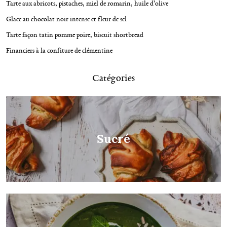
g
Tarte aux abricots, pistaches, miel de romarin, huile d’olive
a
Glace au chocolat noir intense et fleur de sel
t
Tarte façon tatin pomme poire, biscuit shortbread
i
Financiers à la confiture de clémentine
o
n
Catégories
Sucré