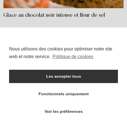
Glace au chocolat noir intense et fleur de sel
Nous utilisons des cookies pour optimiser notre site
I
P
n
i
web et notre service.
Politique de cookies
s
n
t
t
a
e
g
r
r
e
Les accepter tous
a
s
ACCUEIL
SALÉ
SUCRÉ
HEALTHY
m
t
WEIGHT WATCHERS
QUI SUIS-JE ?
Fonctionnels uniquement
© Mauricette
Voir les préférences