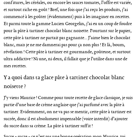
confitures, les céréales, ou encore les sauces tomates, l’offre est variée,
et surtout riche en goût ! Bref, une fois que j’ai reçu les produits, j’ai
commencé à les goûter (évidemment) puis à les imaginer en recettes.
Et parmi toute la gamme Lucien Georgelin, j’ai eu un coup de foudre
pour la pâte à tartiner chocolat blanc noisette. Pourtant sur le papier,
cette pâte à tartiner ne partait pas gagnante… J’aime bien le chocolat
blanc, mais je ne me damnerai pas pour ça non plus ! Et là, boum,
révélation ! Cette pâte à tartiner est gourmande, goûteuse, et surtout
ultra addictive ! Ni une, ni deux, il fallait que je l’utilise dans une de
mes recettes.
Y a quoi dans ta glace pâte à tartiner chocolat blanc
noisette ?
J’y viens Maurice ! Comme pour toute recette de glace classique, je suis
partie d’une base de crème anglaise que j’ai parfumé avec la pâte à
tartiner. Evidemment, on ne va pas se mentir, cette pâte à tartiner est
sucrée, donc il est absolument impensable (voire interdit) d’ajouter
du sucre dans sa crème. La pâte à tartiner suffit !
Sucre + sucre = ce n’est pas une bonne opération mon Maurice, toi