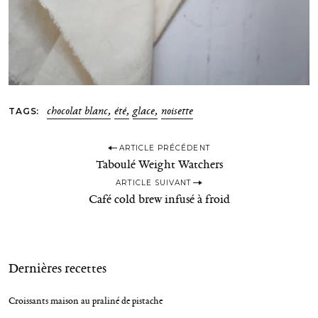
:
TAGS
chocolat blanc
été
glace
noisette
P
ARTICLE PRÉCÉDENT
Taboulé Weight Watchers
o
ARTICLE SUIVANT
s
Café cold brew infusé à froid
t
n
a
Dernières recettes
v
i
Croissants maison au praliné de pistache