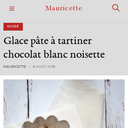
S
Mauricette
k
R
i
e
p
c
h
t
SUCRÉ
e
o
r
Glace
pâte
à
tartiner
c
c
h
o
e
r
n
chocolat
blanc
noisette
t
e
n
MAURICETTE
8 AOÛT 2018
t