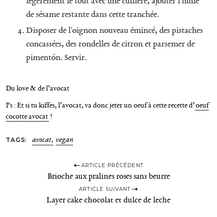
légèrement le tout avec une cuillère, ajouter l'huile
de sésame restante dans cette tranchée.
Disposer de l'oignon nouveau émincé, des pistaches
concassées, des rondelles de citron et parsemer de
pimentón. Servir.
Du love & de l’avocat
Ps : Et si tu kiffes, l’avocat, va donc jeter un oeuf à cette recette d’
oeuf
cocotte avocat
!
TAGS
avocat
vegan
P
ARTICLE PRÉCÉDENT
Brioche aux pralines roses sans beurre
o
ARTICLE SUIVANT
s
Layer cake chocolat et dulce de leche
t