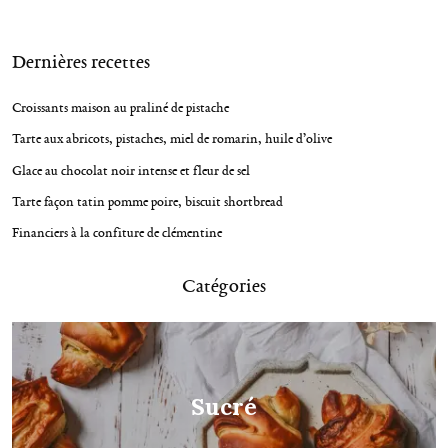
n
a
Dernières recettes
v
i
Croissants maison au praliné de pistache
g
Tarte aux abricots, pistaches, miel de romarin, huile d’olive
a
Glace au chocolat noir intense et fleur de sel
t
Tarte façon tatin pomme poire, biscuit shortbread
i
Financiers à la confiture de clémentine
o
n
Catégories
Sucré