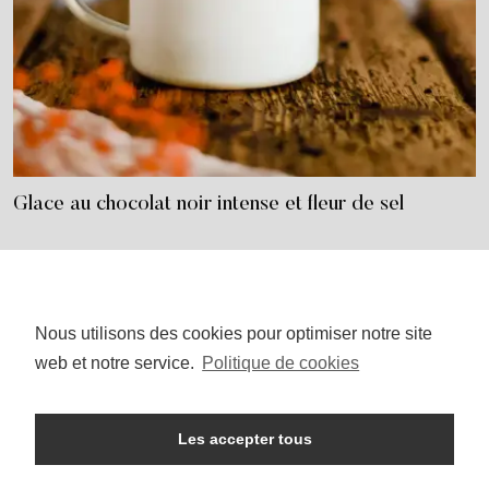
Glace au chocolat noir intense et fleur de sel
Nous utilisons des cookies pour optimiser notre site
I
P
n
i
web et notre service.
Politique de cookies
s
n
t
t
a
e
g
r
r
e
Les accepter tous
a
s
ACCUEIL
SALÉ
SUCRÉ
HEALTHY
m
t
WEIGHT WATCHERS
QUI SUIS-JE ?