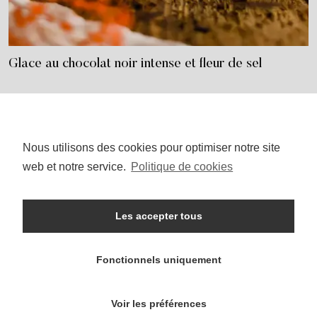
Glace au chocolat noir intense et fleur de sel
Nous utilisons des cookies pour optimiser notre site
I
P
n
i
web et notre service.
Politique de cookies
s
n
t
t
a
e
g
r
r
e
Les accepter tous
a
s
ACCUEIL
SALÉ
SUCRÉ
HEALTHY
m
t
WEIGHT WATCHERS
QUI SUIS-JE ?
Fonctionnels uniquement
© Mauricette
Voir les préférences