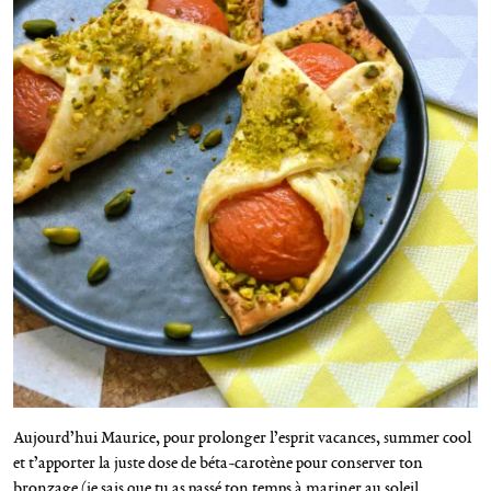
Aujourd’hui Maurice, pour prolonger l’esprit vacances, summer cool
et t’apporter la juste dose de béta-carotène pour conserver ton
bronzage (je sais que tu as passé ton temps à mariner au soleil,