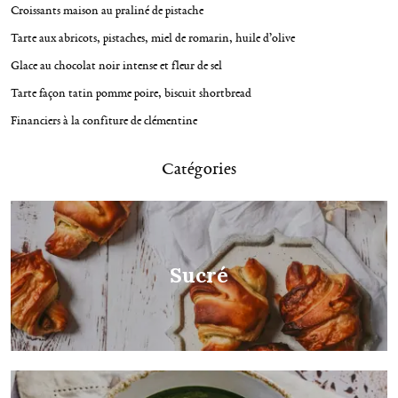
Croissants maison au praliné de pistache
a
t
Tarte aux abricots, pistaches, miel de romarin, huile d’olive
i
Glace au chocolat noir intense et fleur de sel
o
Tarte façon tatin pomme poire, biscuit shortbread
n
Financiers à la confiture de clémentine
Catégories
R
e
c
h
e
Sucré
r
c
h
e
p
o
u