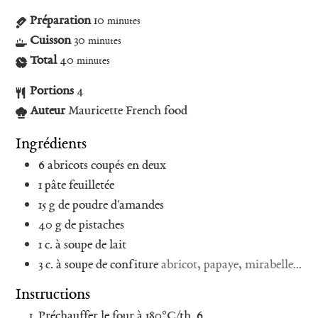
Préparation
10
minutes
Cuisson
30
minutes
Total
40
minutes
Portions
4
Auteur
Mauricette French food
Ingrédients
6
abricots coupés en deux
1
pâte feuilletée
15
g
de poudre d'amandes
40
g
de pistaches
1
c. à soupe
de lait
3
c. à soupe
de confiture
abricot, papaye, mirabelle…
Instructions
Préchauffer le four à 180°C/th. 6.