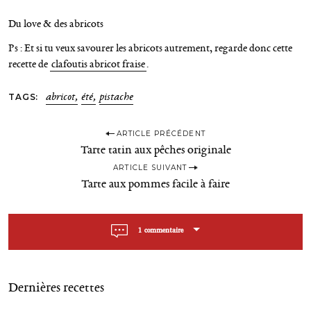
Du love & des abricots
Ps : Et si tu veux savourer les abricots autrement, regarde donc cette
recette de
clafoutis abricot fraise
.
TAGS
abricot
été
pistache
P
ARTICLE PRÉCÉDENT
Tarte tatin aux pêches originale
o
ARTICLE SUIVANT
s
Tarte aux pommes facile à faire
t
n
1 commentaire
a
v
i
Dernières recettes
g