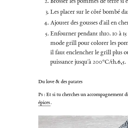
Brosser les pommes de terre si e
Les placer sur le côté bombé dan
Ajouter des gousses d'ail en che
Enfourner pendant 1h10. 10 à 15 minutes avant la fin de la cuisson, activer le
mode grill pour colorer les pom
il faut enclencher le grill plu
puissance jusqu'à 200°C/th.6,5.
Du love & des patates
Ps : Et si tu cherches un accompagnement div
épices
.
R
e