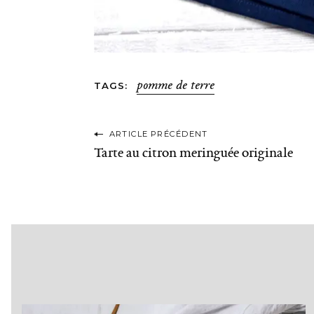
pomme de terre
TAGS
P
ARTICLE PRÉCÉDENT
Tarte au citron meringuée originale
o
s
t
n
a
v