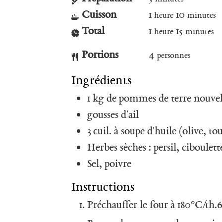
Cuisson
1
10
heure
minutes
Total
1
15
heure
minutes
Portions
4
personnes
Ingrédients
1
kg
de pommes de terre nouvel
gousses
d'ail
3
cuil. à soupe
d'huile (olive, to
Herbes sèches : persil, ciboulett
Sel, poivre
Instructions
Préchauffer le four à 180°C/th.6