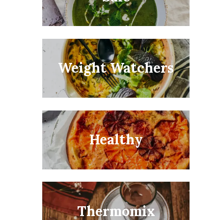
uyez sur Echap pour annuler.
Weight Watchers
Healthy
Thermomix