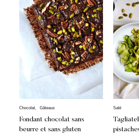
C
Chocolat
Gâteaux
C
Salé
a
a
t
t
Fondant chocolat sans
Tagliate
é
é
beurre et sans gluten
pistache
g
g
R
o
o