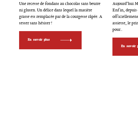
r
r
e
Une recette de fondant au chocolat sans beurre
Aujourd’hui Ma
i
i
c
ni gluten. Un délice dans lequel la matière
Enfin, depuis 
e
e
h
grasse est remplacée par de la courgette râpée. A
officiellement
s
s
e
tester sans hésiter !
assiette, le pr
pour..
r
c
En savoir plus
h
En savoir 
e
p
o
u
r
: