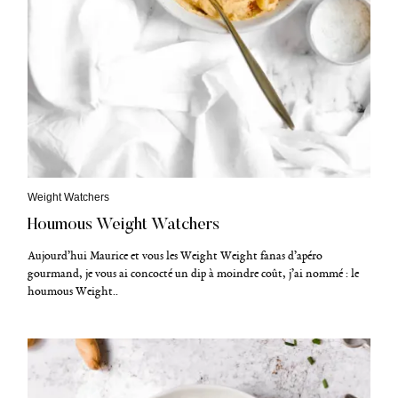
C
Weight Watchers
a
Houmous Weight Watchers
t
é
g
Aujourd’hui Maurice et vous les Weight Weight fanas d’apéro
o
gourmand, je vous ai concocté un dip à moindre coût, j’ai nommé : le
r
houmous Weight..
i
e
s