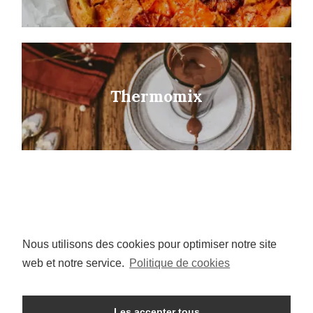
Thermomix
Nous utilisons des cookies pour optimiser notre site
I
P
n
i
web et notre service.
Politique de cookies
s
n
t
t
a
e
g
r
r
e
Les accepter tous