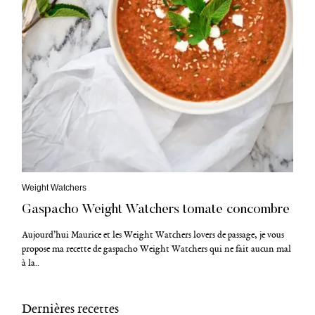
R
e
c
h
e
r
c
h
e
p
o
C
Weight Watchers
u
a
Gaspacho Weight Watchers tomate concombre
r
t
é
:
g
Aujourd’hui Maurice et les Weight Watchers lovers de passage, je vous
o
propose ma recette de gaspacho Weight Watchers qui ne fait aucun mal
r
à la..
i
e
s
Dernières recettes