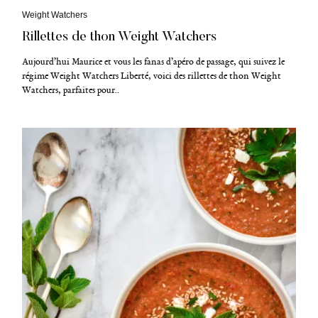
C
Weight Watchers
a
Rillettes de thon Weight Watchers
t
é
g
Aujourd’hui Maurice et vous les fanas d’apéro de passage, qui suivez le
o
régime Weight Watchers Liberté, voici des rillettes de thon Weight
r
Watchers, parfaites pour..
i
e
s