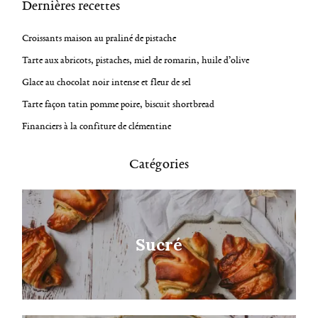
Dernières recettes
s
t
Croissants maison au praliné de pistache
s
Tarte aux abricots, pistaches, miel de romarin, huile d’olive
n
Glace au chocolat noir intense et fleur de sel
a
Tarte façon tatin pomme poire, biscuit shortbread
v
Financiers à la confiture de clémentine
i
g
Catégories
a
t
R
i
e
c
Sucré
o
h
n
e
r
c
h