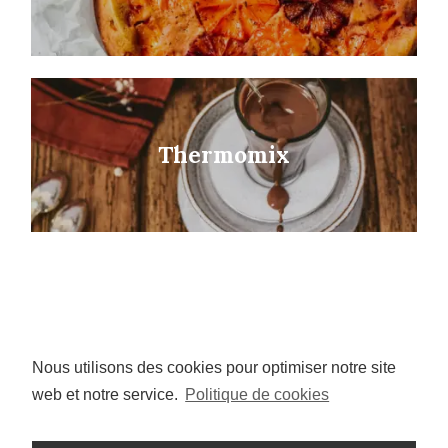
Thermomix
Nous utilisons des cookies pour optimiser notre site
I
P
n
i
web et notre service.
Politique de cookies
s
n
t
t
a
e
g
r