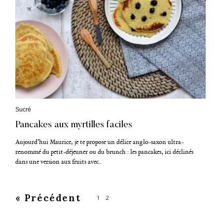
C
Sucré
a
Pancakes aux myrtilles faciles
t
é
g
Aujourd’hui Maurice, je te propose un délice anglo-saxon ultra-
o
renommé du petit-déjeuner ou du brunch : les pancakes, ici déclinés
r
dans une version aux fruits avec..
i
e
s
« Précédent
P
1
2
o