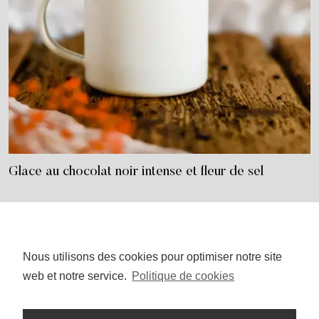
Glace au chocolat noir intense et fleur de sel
Nous utilisons des cookies pour optimiser notre site
I
P
n
i
web et notre service.
Politique de cookies
s
n
t
t
a
e
g
r
r
e