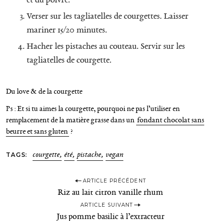
Verser sur les tagliatelles de courgettes. Laisser
mariner 15/20 minutes.
Hacher les pistaches au couteau. Servir sur les
tagliatelles de courgette.
Du love & de la courgette
Ps : Et si tu aimes la courgette, pourquoi ne pas l’utiliser en
remplacement de la matière grasse dans un
fondant chocolat sans
beurre et sans gluten
?
TAGS
courgette
été
pistache
vegan
P
ARTICLE PRÉCÉDENT
Riz au lait citron vanille rhum
o
ARTICLE SUIVANT
s
Jus pomme basilic à l’extracteur