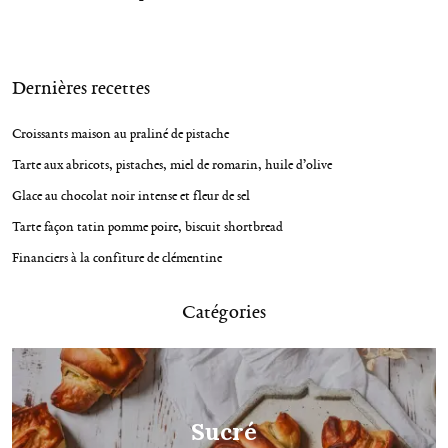
t
n
R
a
Dernières recettes
e
v
c
h
i
Croissants maison au praliné de pistache
e
g
Tarte aux abricots, pistaches, miel de romarin, huile d’olive
r
c
a
Glace au chocolat noir intense et fleur de sel
h
t
e
Tarte façon tatin pomme poire, biscuit shortbread
p
i
Financiers à la confiture de clémentine
o
o
u
r
n
Catégories
:
Sucré