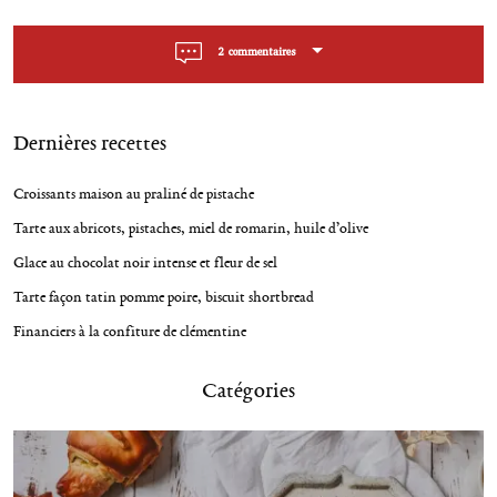
t
e
n
p
2 commentaires
o
a
u
v
r
:
i
Dernières recettes
g
Croissants maison au praliné de pistache
a
t
Tarte aux abricots, pistaches, miel de romarin, huile d’olive
i
Glace au chocolat noir intense et fleur de sel
o
Tarte façon tatin pomme poire, biscuit shortbread
n
Financiers à la confiture de clémentine
Catégories