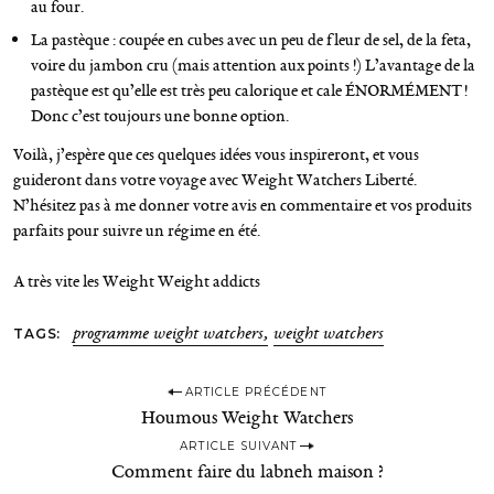
au four.
La pastèque : coupée en cubes avec un peu de fleur de sel, de la feta,
voire du jambon cru (mais attention aux points !) L’avantage de la
pastèque est qu’elle est très peu calorique et cale ÉNORMÉMENT !
Donc c’est toujours une bonne option.
Voilà, j’espère que ces quelques idées vous inspireront, et vous
guideront dans votre voyage avec Weight Watchers Liberté.
N’hésitez pas à me donner votre avis en commentaire et vos produits
parfaits pour suivre un régime en été.
A très vite les Weight Weight addicts
R
TAGS
programme weight watchers
weight watchers
e
c
P
h
ARTICLE PRÉCÉDENT
e
Houmous Weight Watchers
o
r
ARTICLE SUIVANT
s
c
Comment faire du labneh maison ?
h