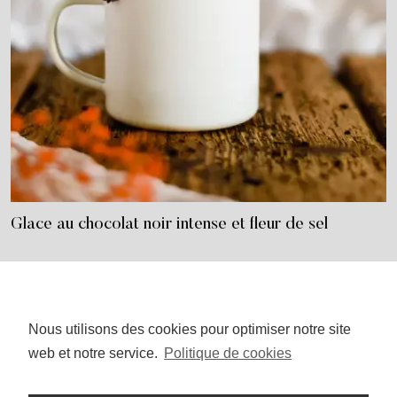
Glace au chocolat noir intense et fleur de sel
Nous utilisons des cookies pour optimiser notre site
I
P
n
i
web et notre service.
Politique de cookies
s
n
t
t
a
e
g
r