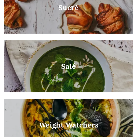
Sucré
Salé
Weight Watchers