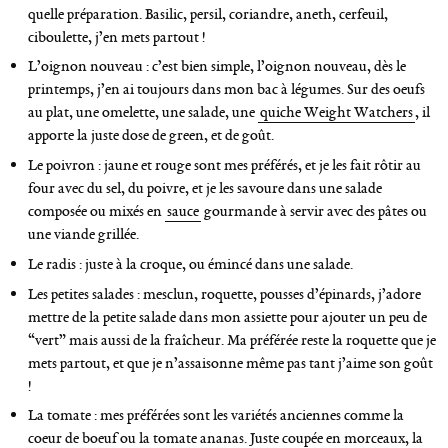
quelle préparation. Basilic, persil, coriandre, aneth, cerfeuil,
ciboulette, j’en mets partout !
L’oignon nouveau : c’est bien simple, l’oignon nouveau, dès le
printemps, j’en ai toujours dans mon bac à légumes. Sur des oeufs
au plat, une omelette, une salade, une
quiche Weight Watchers
, il
apporte la juste dose de green, et de goût.
Le poivron : jaune et rouge sont mes préférés, et je les fait rôtir au
four avec du sel, du poivre, et je les savoure dans une salade
composée ou mixés en
sauce
gourmande à servir avec des pâtes ou
une viande grillée.
Le radis : juste à la croque, ou émincé dans une salade.
Les petites salades : mesclun, roquette, pousses d’épinards, j’adore
mettre de la petite salade dans mon assiette pour ajouter un peu de
“vert” mais aussi de la fraîcheur. Ma préférée reste la roquette que je
mets partout, et que je n’assaisonne même pas tant j’aime son goût
!
La tomate : mes préférées sont les variétés anciennes comme la
coeur de boeuf ou la tomate ananas. Juste coupée en morceaux, la