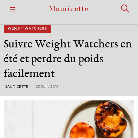
S
Mauricette
k
R
i
e
p
c
h
t
WEIGHT WATCHERS
e
o
r
Suivre
Weight
Watchers
en
c
c
h
o
e
r
n
été
et
perdre
du
poids
t
e
facilement
n
t
MAURICETTE
23 JUIN 2019